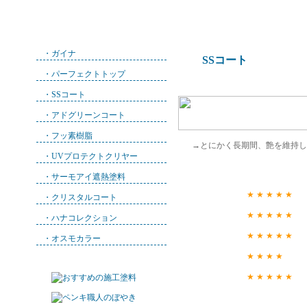
・
ガイナ
SSコート
・
パーフェクトトップ
・
SSコート
・
アドグリーンコート
・
フッ素樹脂
→とにかく長期間、艶を維持し
・
UVプロテクトクリヤー
・
サーモアイ遮熱塗料
★ ★ ★ ★ ★
・
クリスタルコート
★ ★ ★ ★ ★
・
ハナコレクション
★ ★ ★ ★ ★
・
オスモカラー
★ ★ ★ ★
★ ★ ★ ★ ★