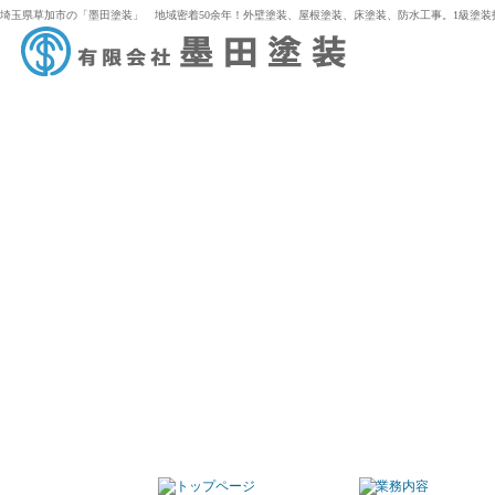
埼玉県草加市の「墨田塗装」 地域密着50余年！外壁塗装、屋根塗装、床塗装、防水工事。1級塗